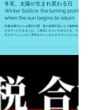
2025年12月22日
冬至、太陽が生まれ変わる日
Winter Soltice: the turning point
when the sun begins to return.
先週木曜日から土曜日の間、私の体調不良により臨時休業
させていただきました。ご来店いただいたみなさま、コン
サルテーションのご予約をキャンセルさせていただいたみ
なさま、ご迷惑おかけして申し訳ございませんでした。 本
日より通常営業しております。 今日は冬至です。 一年で最
も昼が短く、夜が長い日。 ここから少しづつ、昼が長く、
夜が短くなっていきます。 陰極まって陽となる、私たちの
エネルギーも夏至に向かって高まっていきます。 昔から、
冬至の日にかぼちゃを食べるとかぜをひかないと言われて
います。 ぜひ、禊の柚子湯にも入ってくださいね。 みなさ
んにとって、すばらしい冬至の日となることをお祈りして
います！