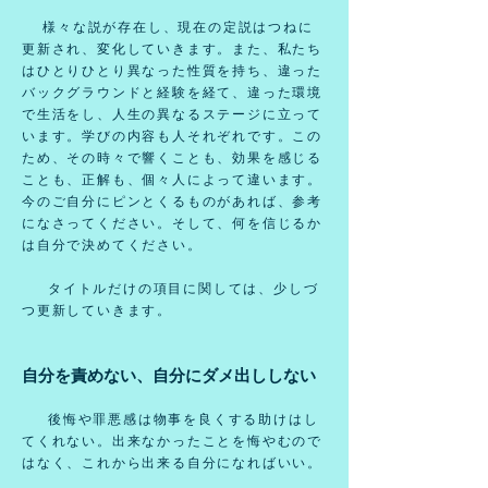
様々な説が存在し、現在の定説はつねに
更新され、変化していきます。また、
私たち
はひとりひとり異なった性質を持ち、違った
バックグラウンドと経験を経て、違った環境
で生活をし、人生の異なるステージに立って
います。学びの内容も人それぞれです。この
ため、その時々で響くことも、効果を感じる
ことも、正解も、個々人によって違います。
今のご自分にピンとくるものがあれば、参考
になさってください。そして、何を信じるか
は自分で決めてください。
タイトルだけの項目に関しては、少しづ
つ更新していきます。
自分を責めない、自分にダメ出ししない
後悔や罪悪感は物事を良くする助けはし
てくれない。出来なかったことを悔やむので
はなく、これから出来る自分になればいい。