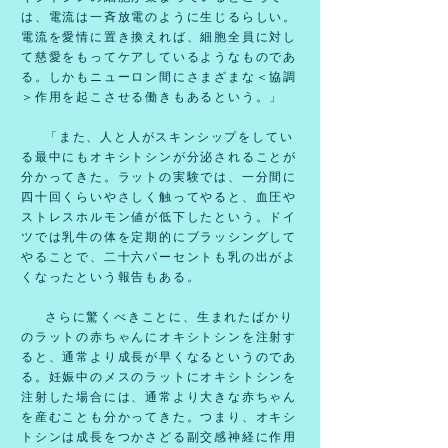
は、電流は一斉放電のように生じるらしい。
電流を愛情に置き換えれば、細胞全員に対し
て慈愛をもってケアしているようなものであ
る。しかもニューロン間にさまざまな＜協調
＞作用を起こさせる働きもあるという。」
「また、人と人がスキンシップをしてい
る最中にもオキシトシンが分泌されることが
分かってきた。ラットの実験では、一分間に
四十回くらいやさしく触ってやると、血圧や
ストレスホルモン値が低下したという。ドイ
ツでは乳牛の体を定期的にブラッシングして
やることで、二十六パーセントも乳の出がよ
くなったという報告もある。
さらに驚くべきことに、生まれたばかり
のラットの赤ちゃんにオキシトシンを注射す
ると、通常より成長が早くなるというのであ
る。妊娠中のメスのラットにオキシトシンを
注射した場合には、通常より大きな赤ちゃん
を産むことも分かってきた。つまり、オキシ
トシンは成長をつかさどる副交感神経に作用