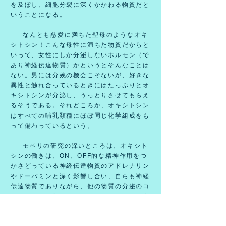
を及ぼし、細胞分裂に深くかかわる物質だと
いうことになる。
なんとも慈愛に満ちた聖母のようなオキ
シトシン！こんな母性に満ちた物質だからと
いって、女性にしか分泌しないホルモン（で
あり神経伝達物質）かというとそんなことは
ない。男には分娩の機会こそないが、好きな
異性と触れ合っているときにはたっぷりとオ
キシトシンが分泌し、うっとりさせてもらえ
るそうである。それどころか、オキシトシン
はすべての哺乳類種にほぼ同じ化学組成をも
って備わっているという。
モベリの研究の深いところは、オキシト
シンの働きは、ON、OFF的な精神作用をつ
かさどっている神経伝達物質のアドレナリン
やドーパミンと深く影響し合い、自らも神経
伝達物質でありながら、他の物質の分泌のコ
ントロールも行っているのではないかという
ことである。