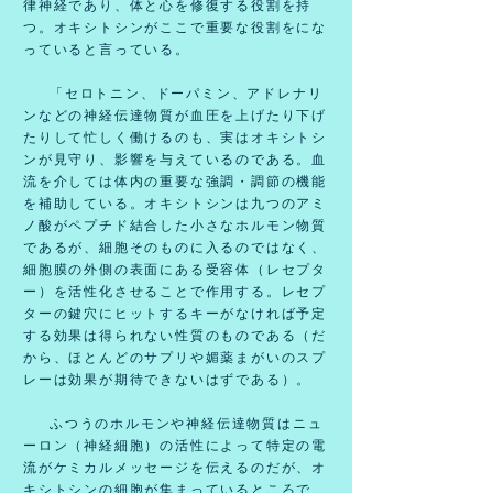
律神経であり、体と心を修復する役割を持
つ。オキシトシンがここで重要な役割をにな
っていると言っている。
「セロトニン、ドーパミン、アドレナリ
ンなどの神経伝達物質が血圧を上げたり下げ
たりして忙しく働けるのも、実はオキシトシ
ンが見守り、影響を与えているのである。血
流を介しては体内の重要な強調・調節の機能
を補助している。オキシトシンは九つのアミ
ノ酸がペプチド結合した小さなホルモン物質
であるが、細胞そのものに入るのではなく、
細胞膜の外側の表面にある受容体（レセプタ
ー）を活性化させることで作用する。レセプ
ターの鍵穴にヒットするキーがなければ予定
する効果は得られない性質のものである（だ
から、ほとんどのサプリや媚薬まがいのスプ
レーは効果が期待できないはずである）。
ふつうのホルモンや神経伝達物質はニュ
ーロン（神経細胞）の活性によって特定の電
流がケミカルメッセージを伝えるのだが、オ
キシトシンの細胞が集まっているところで