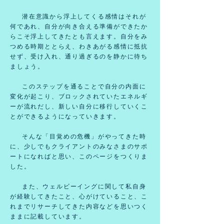
潜在意識から浮上してくる感情はそれが
何であれ、自分が向き合える準備ができたか
らこそ浮上してきたとも言えます。
自分をみ
つめる時期ととらえ、わきあがる感情に抵抗
せず、受け入れ、通り過ぎるのを静かに待ち
ましょう。
このステップを通ることで自分の内面に
変化が起こり、ブロックされていたエネルギ
ーが流れだし、
新しい自分に移行していくこ
とができるようになっていきます。
そんな「目覚めの危機」がやってきた時
に、少しでもクライアントのみなさまのサポ
ートになればと思い、このペ
ージをつくりま
した。
また、ウェルビーイングに関して私自身
が経験してきたこと、心がけていること、こ
れまでリサーチしてきた内容などを思いつく
ままに記載しています。