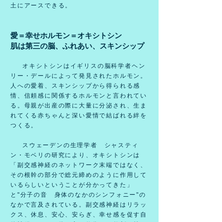
土にアースできる。
愛＝幸せホルモン＝オキシトシン
​肌は第三の脳、ふれあい、スキンシップ
オキシトシンはイギリスの脳科学者ヘン
リー・デールによって発見されたホルモン。
人への愛着、スキンシップから得られる感
情、信頼感に関係するホルモンと言われてい
る。母親が出産の際に大量に分泌され、生ま
れてくる赤ちゃんと深い愛情で結ばれる絆を
つくる。
スウェーデンの生理学者 シャスティ
ン・モベリの研究により、オキシトシンは
「副交感神経のネットワーク末端ではなく、
その根幹の部分で総元締めのように作用して
いるらしいということが分かってきた」
と"分子の音 身体のなかのシンフォニー"の
なかで言及されている。
副交感神経はリラッ
クス、休息、安心、安らぎ、幸せ感を促す自