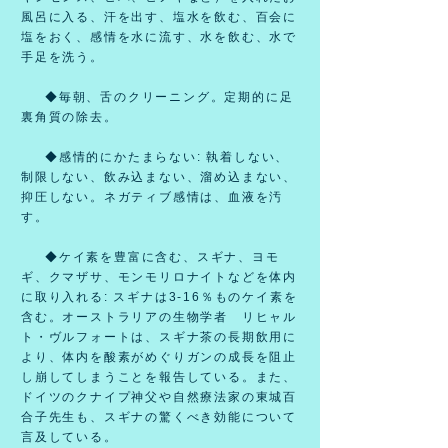
風呂に入る、汗を出す、塩水を飲む、百会に
塩をおく、感情を水に流す、水を飲む、水で
手足を洗う。
◆毎朝、舌のクリーニング。定期的に足
裏角質の除去。
◆感情的にかたまらない: 執着しない、
制限しない、飲み込まない、溜め込まない、
抑圧しない。ネガティブ感情は、血液を汚
す。
◆ケイ素を豊富に含む、スギナ、ヨモ
ギ、クマザサ、モンモリロナイトなどを体内
に取り入れる: スギナは3-16％ものケイ素を
含む。オーストラリアの生物学者 リヒャル
ト・ヴルフォートは、スギナ茶の長期飲用に
より、体内を酸素がめぐりガンの成長を阻止
し崩してしまうことを報告している。また、
ドイツのクナイプ神父や自然療法家の東城百
合子先生も、スギナの驚くべき効能について
言及している。