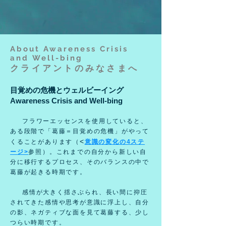
About Awareness Crisis
and
Well-bing
クライアントのみなさまへ
目覚めの危機とウェルビーイング
​Awareness Crisis and Well-bing
フラワーエッセンスを使用していると、
ある段階で「葛藤＝目覚めの危機」がやって
<
くることがあります
（
意識の変化の4ス
テ
ージ>
参照）
。
これまでの自分から新しい自
分に移行するプロセス、そのバランスの中で
葛藤が起きる
時期です。
感情が大きく揺さぶられ、長い間に抑圧
されてきた感情や思考が意識に浮上し、自分
の影、ネガティブな面を見て葛藤する、少し
つらい時期です。