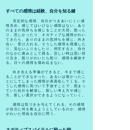
すべての感情は経験、自分を知る鍵
否定的な感情、自分がつきあいにくい感
情含め、感じてはいけない感情はない。あり
のままの気持ちを感じることが大切。怒った
り、悲しかったり、ネガティブな感情がわい
てきたら、ありのままの気持ちを感じ、向き
合い、受け入れる。そうした感情を我慢した
り、見ないふりをしたり、抑圧すると、自分
のなかに痛みとして残る。悲しい時は思い切
り泣き、怒りがわいたら怒り、感情を解放す
る。日々の感情を溜め込まない。
向き合える準備ができると、今まで感じ
ることができなかった、あるいは無かったこ
とにしてしまった感情が表面化してくる。そ
うした感情に気づいて手放すことで、固まっ
ていた自分を解放し、新しい考え方や感じ
方、新しい選択ができるようになっていく。
感情は気づきを与えてくれる。その感情
が自分に何を教えようとしているのか、感情
がわいた理由を自分に問う。
ネガティブスパイラルに陥った時