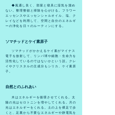
◆風通し良く、部屋と寝具に湿気を溜め
ない。
整理整頓と掃除を心がける。フラワー
エッセンスやエッセンシャルオイル、塩、ク
レイなどを利用して、空間と自分のエネルギ
ーの浄化を日々のルーティンにする。
ソマチッドとケイ素原子
ソマチッドがかかえるケイ素がマイナス
電子を放射して、リンパ球や細胞・生命力を
活性化しているのではないかという説。クレ
イやクリスタルの主成分もシリカ、ケイ素原
子。
自然とのふれあい
木はエネルギーを循環させてくれる。太
陽の光はセロトニンを増やしてくれる。月の
光はエネルギーをくれる。土の上を裸足で歩
くと、足裏から不要なエネルギーや静電気を