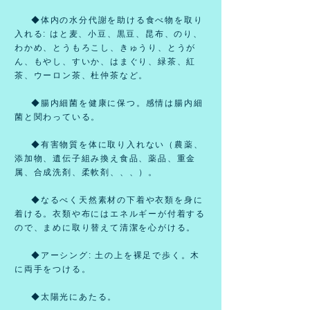
◆体内の水分代謝を助ける食べ物を取り
入れる: はと麦、小豆、黒豆、昆布、のり、
わかめ、とうもろこし、きゅうり、とうが
ん、もやし、すいか、はまぐり、緑茶、紅
茶、ウーロン茶、杜仲茶など。
◆腸内細菌を健康に保つ。感情は腸内細
菌と関わっている。
◆有害物質を体に取り入れない（農薬、
添加物、遺伝子組み換え食品、薬品、重金
属、合成洗剤、柔軟剤、、、）。
◆なるべく天然素材の下着や衣類を身に
着ける。衣類や布にはエネルギーが付着する
ので、まめに取り替えて清潔を心がける。
◆アーシング
: 土の上を裸足で歩く。木
に両手をつける。
◆太陽光にあたる。