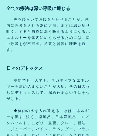
全ての療法は深い呼吸に通じる
胸をひらいてお腹をたたせることが、体
内に呼吸を入れる為に大切。まずは思い切り
吐く、すると自然に深く吸えるようになる...
エネルギーを体内にめぐらせるためには、深
い呼吸をが不可欠。足裏と背骨に呼吸を通
す。
日々のデトックス
空間でも、人でも、ネガティブなエネル
ギーを溜め込まないことが大切。その日のう
ちにデトックスして、溜め込まない生活を心
がける。
◆体内の水を入れ替える、水はエネルギ
ーを流す: 泣く、塩風呂、日本酒風呂、エプ
ソムソルト、にがり、重曹、クレイ、精油
（ジュニパー、パイン、ラベンダー、フラン
キンセンス、ヒバ、ヒノキなど）を入れたお