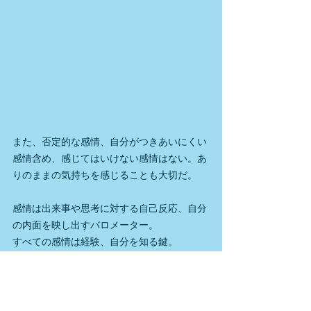
また、否定的な感情、自分がつきあいにくい
感情含め、感じてはいけない感情はない。あ
りのままの気持ちを感じることも大切だ。
感情は出来事や思考に対する自己反応、自分
の内面を映し出すバロメーター。
すべての感情は経験、自分を知る鍵。
自分が感じた否定的感情を我慢したり、見な
いふりをすると、自分のなかに未消化物とし
て蓄積される。そして感情を抑圧するたび